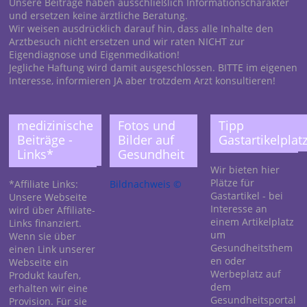
Unsere Beiträge haben ausschließlich Informationscharakter
und ersetzen keine ärztliche Beratung.
Wir weisen ausdrücklich darauf hin, dass alle Inhalte den
Arztbesuch nicht ersetzen und wir raten NICHT zur
Eigendiagnose und Eigenmedikation!
Jegliche Haftung wird damit ausgeschlossen. BITTE im eigenen
Interesse, informieren JA aber trotzdem Arzt konsultieren!
medizinische
Fotos und
Tipp
Beiträge -
Bilder auf
Gastartikelplatz
Links*
Gesundheit
Wir bieten hier
Plätze für
*Affiliate Links:
Bildnachweis ©
Gastartikel - bei
Unsere Webseite
Interesse an
wird über Affiliate-
einem Artikelplatz
Links finanziert.
um
Wenn sie über
Gesundheitsthem
einen Link unserer
en oder
Webseite ein
Werbeplatz auf
Produkt kaufen,
dem
erhalten wir eine
Gesundheitsportal
Provision. Für sie