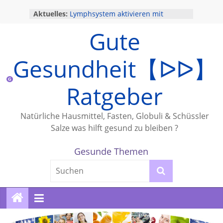
Zum
Aktuelles:
Lymphsystem aktivieren mit
Inhalt
Lymphdrainage
springen
Gute
Haustiere und Gesundheit
Trockene Augen
Wie sinnvoll ist eine
Gesundheit【ᐅᐅ】
Krankenzusatzversicherung ?
Eisenmangel Tabletten
Ratgeber
Natürliche Hausmittel, Fasten, Globuli & Schüssler
Salze was hilft gesund zu bleiben ?
Gesunde Themen