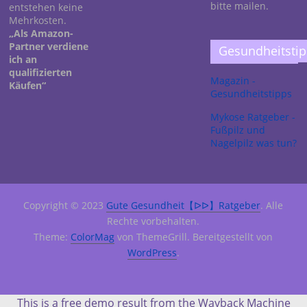
bitte mailen.
entstehen keine
Mehrkosten.
„Als Amazon-
Partner verdiene
Gesundheitsti
ich an
qualifizierten
Magazin -
Käufen“
Gesundheitstipps
Mykose Ratgeber -
Fußpilz und
Nagelpilz was tun?
Copyright © 2023
Gute Gesundheit【ᐅᐅ】Ratgeber
. Alle
Rechte vorbehalten.
Theme:
ColorMag
von ThemeGrill. Bereitgestellt von
WordPress
.
This is a free demo result from the Wayback Machine